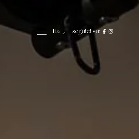
ita
seguici su: