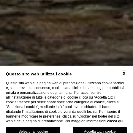
X
Questo sito web utilizza i cookie
Questo sito web e la pagina web di prenotazione utilizzano cookie tecnici
e, solo previo tuo consenso, cookies analitici e di marketing per pubblicità
mirata e personalizzazione degli annunci. Per acconsentire
all’installazione di tutte le categorie di cookie clicca su “Accetta tutti i
cookie” mentre per selezionare specifiche categorie di cookie, clicca su
"Seleziona i cookie"; mediante la “x” puoi invece chiudere il banner
rifiutando l’installazione di cookie diversi da quelli tecnici. Per riaprire il
banner e modificare le preferenze, clicca su “Cookie” nel footer del sito
web e della pagina di prenotazione. Per maggiori informazioni
clicca qui
.