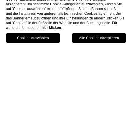
akzeptieren” um bestimmte Cookie-Kategorien auszuwählen, klicken Sie
auf “Cookies auswählen” mit dem “x” können Sie das Banner schließen
und die Installation von anderen als technischen Cookies ablehnen. Um
das Banner erneut zu öffnen und Ihre Einstellungen zu ändern, klicken Sie
auf “Cookies” in der Fußzeile der Website und der Buchungsseite. Für
weitere Informationen
hier klicken
.
Buchen
Menü
Gutschein
Home
Zimmer & Suiten
Corner suite
Corner Suite
Mit einer Fläche von gut 70 m² genießt sie
eine herrliche Aussicht auf das Schwimmbad
und die Insel Santo Stefano. Einzelheiten und