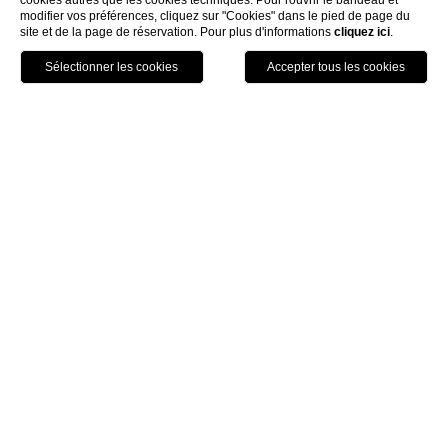
cookies autres que les cookies techniques. Pour rouvrir le bandeau et
modifier vos préférences, cliquez sur "Cookies" dans le pied de page du
site et de la page de réservation. Pour plus d'informations
cliquez ici
.
Réservez
Menu
Bon D'achat
Home
Chambres & suites
Silver Suite
Silver Suite
Un véritable bijou du design contemporain,
parfait pour ceux qui recherchent un refuge
de luxe et de confort,
donnant sur la
prestigieuse Terrazza Soraya
. Il est enrichi de
meubles en feuille d'argent qui accentuent
son caractère exclusif.